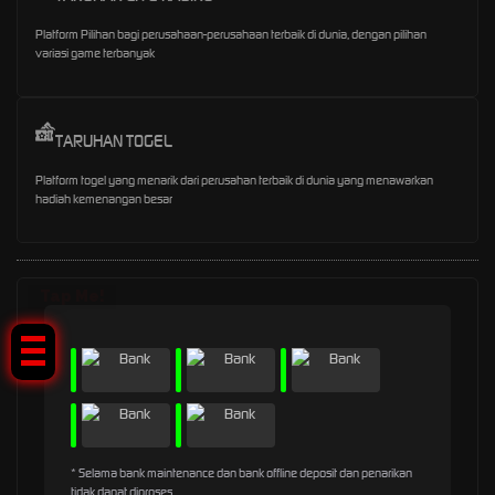
Platform Pilihan bagi perusahaan-perusahaan terbaik di dunia, dengan pilihan
variasi game terbanyak
TARUHAN TOGEL
Platform togel yang menarik dari perusahan terbaik di dunia yang menawarkan
hadiah kemenangan besar
Tap Me!
* Selama bank maintenance dan bank offline deposit dan penarikan
tidak dapat diproses