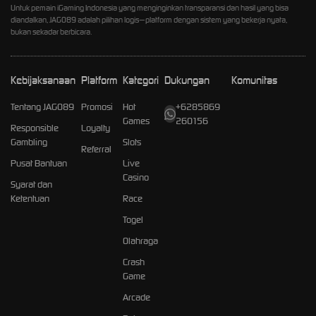
Untuk pemain iGaming Indonesia yang menginginkan transparansi dan hasil yang bisa
diandalkan, JAGO89 adalah pilihan logis—platform dengan sistem yang bekerja nyata,
bukan sekadar berbicara.
Kebijaksanaan
Platform
Kategori
Dukungan
Komunitas
Tentang JAGO89
Promosi
Hot
+6285869
Games
260156
Responsible
Loyalty
Gambling
Slots
Referral
Pusat Bantuan
Live
Casino
Syarat dan
Ketentuan
Race
Togel
Olahraga
Crash
Game
Arcade