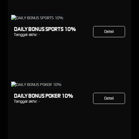
DAILY BONUS SPORTS 10%
Detail
Tanggal akhir:
-
DAILY BONUS POKER 10%
Detail
Tanggal akhir:
-