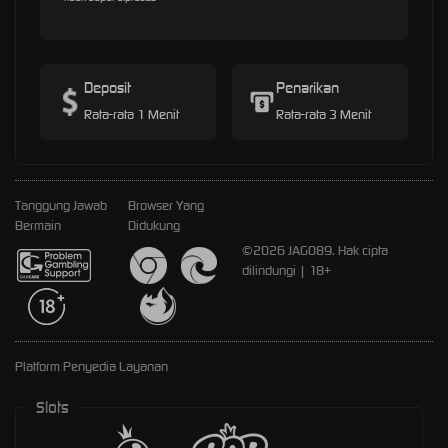
Deposit
Penarikan
Rata-rata 1 Menit
Rata-rata 3 Menit
Tanggung Jawab
Browser Yang
Bermain
Didukung
©2026 JAGO89. Hak cipta
dilindungi | 18+
Platform Penyedia Layanan
Slots