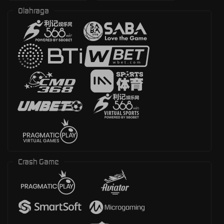
Olahraga
Crash Game