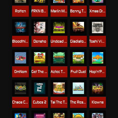
Rotten
FRKN Bananas
Marlin Master
Benny The Beer
Xmas Drop
Bloodthirst
Densho
Undead Fortune
Gladiator Legends
Toshi Video Club
OmNom
Get The Cheese
Aztec Twist
Fruit Duel
Hop'n'Pop
Chaos Crew
Cubes 2
Tai The Toad
The Respinners
Klowns