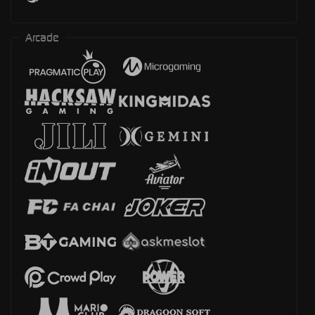
Arcade