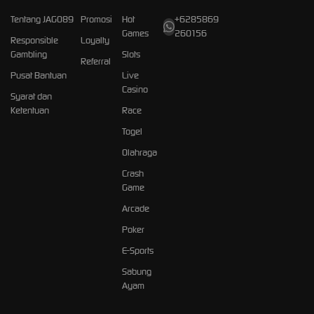
Tentang JAGO89
Promosi
Hot
+6285869
Games
260156
Responsible
Loyalty
Gambling
Slots
Referral
Pusat Bantuan
Live
Casino
Syarat dan
Ketentuan
Race
Togel
Olahraga
Crash
Game
Arcade
Poker
E-Sports
Sabung
Ayam