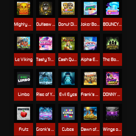
Mighty Masks
Outlasw Inc
Donut Division
Joker Bombs
BOUNCY BOMBS
Le Viking
Tasty Treats
Cash Quest
Alpha Eagle
The Bowery Boys
Limbo
Rise of Ymir
Evil Eyes
Frank's Farm
DONNY DOUGH
Frutz
Gronk's Gems
Cubes
Dawn of Kings
Wings of Horus