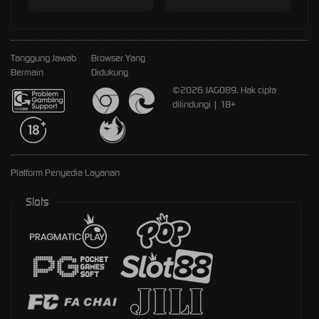
Tanggung Jawab
Browser Yang
Bermain
Didukung
©2026 JAGO89. Hak cipta
dilindungi | 18+
Platform Penyedia Layanan
Slots