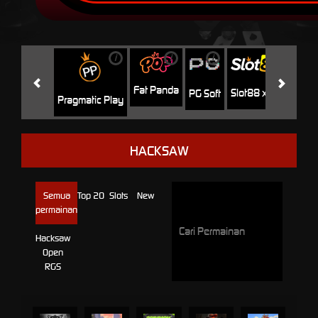
i
i
i
i
i
Facha
Fat Panda
Slot88 x PP
PG Soft
Pragmatic Play
HACKSAW
Semua
Top 20
Slots
New
permainan
Hacksaw
Open
RGS