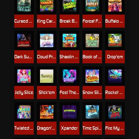
Cursed Seas
King Carrot
Break Bones
Forest Fortune
Buffalo Stack'n'Sync
Dark Summoning
Cloud Princess
Shaolin Master
Book of Time
Drop'em
Jelly Slice
Stick'em
Feel The Beat
Snow Slingers
Rocket Reels
Twisted Lab
Dragon’s Domain
Xpander
Time Spinners
Fire My Laser