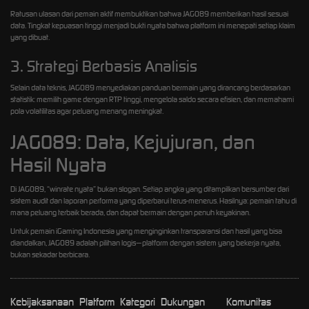
Ratusan ulasan dari pemain aktif membuktikan bahwa JAGO89 memberikan hasil sesuai
data. Tingkat kepuasan tinggi menjadi bukti nyata bahwa platform ini menepati setiap klaim
yang dibuat.
3. Strategi Berbasis Analisis
Selain data teknis, JAGO89 menyediakan panduan bermain yang dirancang berdasarkan
statistik: memilih game dengan RTP tinggi, mengelola saldo secara efisien, dan memahami
pola volatilitas agar peluang menang meningkat.
JAGO89: Data, Kejujuran, dan
Hasil Nyata
Di JAGO89, “winrate nyata” bukan slogan. Setiap angka yang ditampilkan bersumber dari
sistem audit dan laporan performa yang diperbarui terus-menerus. Hasilnya: pemain tahu di
mana peluang terbaik berada, dan dapat bermain dengan penuh keyakinan.
Untuk pemain iGaming Indonesia yang menginginkan transparansi dan hasil yang bisa
diandalkan, JAGO89 adalah pilihan logis—platform dengan sistem yang bekerja nyata,
bukan sekadar berbicara.
Kebijaksanaan
Platform
Kategori
Dukungan
Komunitas