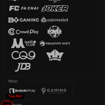
Poker
Tap Me!