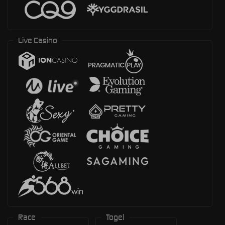
Live Casino
Race
Togel