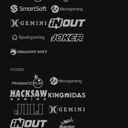
Arcade