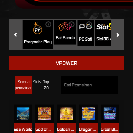
i
i
i
i
i
Facha
Fat Panda
Slot88 x PP
PG Soft
Pragmatic Play
VPOWER
Semua
Slots
Top
permainan
20
Sea World
God Of Wealth
Golden Rooster
Dragon's Riches
Great Blue