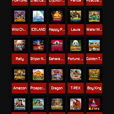
FORTUNE
Zhao Cai Jin Bao
Chjcken Djnner
Panda
Peace&Long Life
Wild Chuco
ICELAND
Happy Prosperous
Laura
Water Margin
Rally
Striper Night
Sahara Gold
Fortune Panda
Golden Tour
Amazon
Prosperous Lions
Dragon
T-REX
Boy King