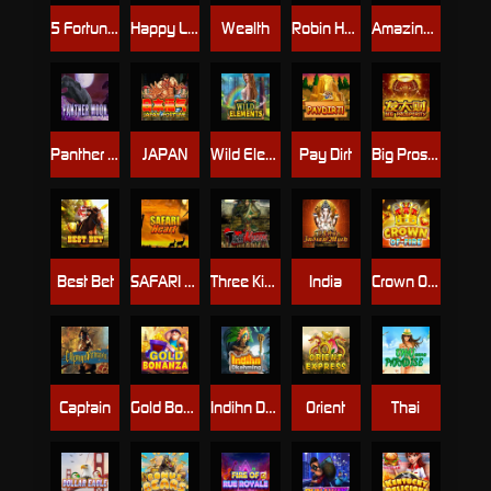
5 Fortune Dragon
Happy Lantern
Wealth
Robin Hood
Amazing Thailand
Panther Moon
JAPAN
Wild Elements
Pay Dirt
Big Prosperity
Best Bet
SAFARI Heat
Three Kingdoms
India
Crown Of Fire
Captain
Gold Bonanza
Indihn Dkehming
Orient
Thai