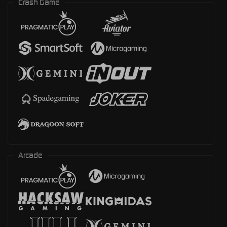
Crash Game
Arcade