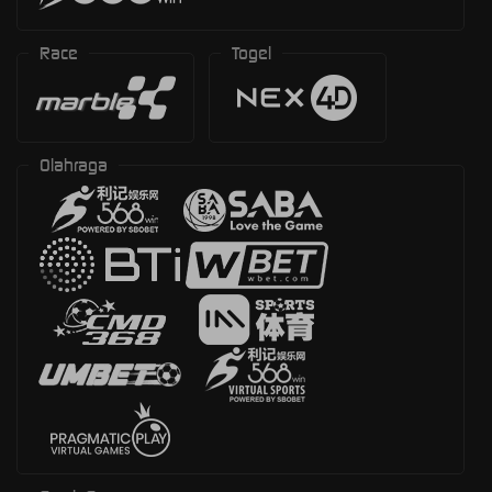
Race
Togel
Olahraga