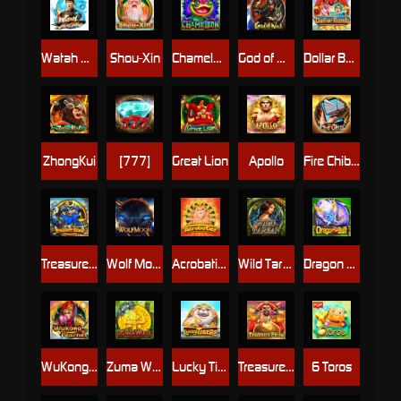
Watah Master
Shou-Xin
Chameleon
God of War
Dollar Bomb
ZhongKui
[777]
Great Lion
Apollo
Fire Chibi M
Treasure Island
Wolf Moon
Acrobatics
Wild Tarzan
Dragon Ball
WuKong&Peaches
Zuma Wild
Lucky Tigers
Treasure Pirate
6 Toros