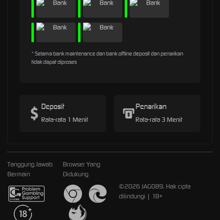
* Selama bank maintenance dan bank offline deposit dan penarikan
tidak dapat diproses
Deposit
Penarikan
Rata-rata 1 Menit
Rata-rata 3 Menit
Tanggung Jawab
Browser Yang
Bermain
Didukung
©2026 JAGO89. Hak cipta
dilindungi | 18+