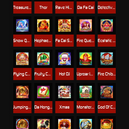
Treasure of Seti
Thor
Rave High
Da Fa Cai
Detective Dee
Snow Queen
Hephaestus
Fa Cai Shen
Fire Queen2
Ecstatic Circus
Flying Cai Shen
Fruity Carnival
Hot DJ
Uproar In Heaven
Fire Chibi 2
Jumping Mobile
Da Hong Zhong
Xmas
Monster Hunter
God Of Chess