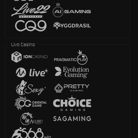
Live Casino