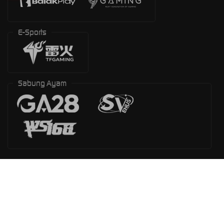
E-Sports
Sabung Ayam