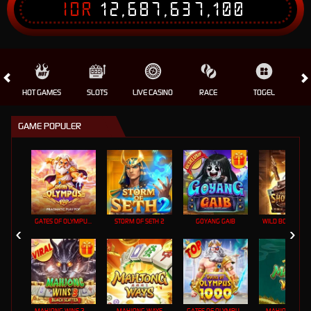
IDR
12,687,637,100
HOT GAMES
SLOTS
LIVE CASINO
RACE
TOGEL
OL
GAME POPULER
GATES OF OLYMPUS POP
STORM OF SETH 2
GOYANG GAIB
MAHJONG WINS 3 – BLACK SCATTER
MAHJONG WAYS
GATES OF OLYMPUS 1000
MAHJONG WAYS