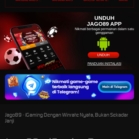
UNDUH
JAGO89 APP
Nikmati berbagai permainan dalam satu
genggaman
UNDUH
PANDUAN INSTALASI
Jago89 - iGaming Dengan Winrate Nyata, Bukan Sekadar
Janji