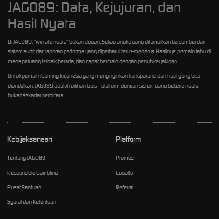
JAGO89: Data, Kejujuran, dan
Hasil Nyata
Di JAGO89, “winrate nyata” bukan slogan. Setiap angka yang ditampilkan bersumber dari
sistem audit dan laporan performa yang diperbarui terus-menerus. Hasilnya: pemain tahu di
mana peluang terbaik berada, dan dapat bermain dengan penuh keyakinan.
Untuk pemain iGaming Indonesia yang menginginkan transparansi dan hasil yang bisa
diandalkan, JAGO89 adalah pilihan logis—platform dengan sistem yang bekerja nyata,
bukan sekadar berbicara.
Kebijaksanaan
Platform
Tentang JAGO89
Promosi
Responsible Gambling
Loyalty
Pusat Bantuan
Referral
Syarat dan Ketentuan