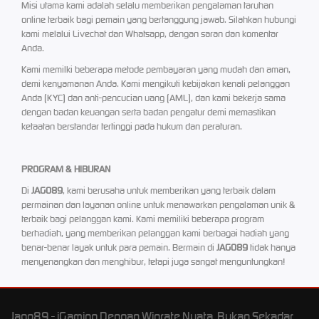
Misi utama kami adalah selalu memberikan pengalaman taruhan
online terbaik bagi pemain yang bertanggung jawab. Silahkan hubungi
kami melalui Livechat dan Whatsapp, dengan saran dan komentar
Anda.
Kami memilki beberapa metode pembayaran yang mudah dan aman,
demi kenyamanan Anda. Kami mengikuti kebijakan kenali pelanggan
Anda (KYC) dan anti-pencucian uang (AML), dan kami bekerja sama
dengan badan keuangan serta badan pengatur demi memastikan
ketaatan berstandar tertinggi pada hukum dan peraturan.
PROGRAM & HIBURAN
Di
JAGO89
, kami berusaha untuk memberikan yang terbaik dalam
permainan dan layanan online untuk menawarkan pengalaman unik &
terbaik bagi pelanggan kami. Kami memiliki beberapa program
berhadiah, yang memberikan pelanggan kami berbagai hadiah yang
benar-benar layak untuk para pemain. Bermain di
JAGO89
tidak hanya
menyenangkan dan menghibur, tetapi juga sangat menguntungkan!
Jago89 - iGaming Dengan Winrate Nyata, Bukan Sekadar