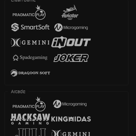
Arcade