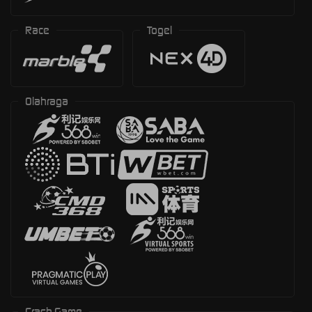
Race
Togel
Olahraga
Crash Game