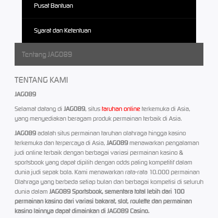
Pusat Bantuan
Syarat dan Ketentuan
Tentang JAGO89
TENTANG KAMI
JAGO89
Selamat datang di
JAGO89
, situs
taruhan online
terkemuka di Asia,
yang menyediakan beragam produk permainan terbaik di Asia.
JAGO89
adalah situs permainan taruhan olahraga hingga kasino
terkemuka dan terpercaya di Asia,
JAGO89
menawarkan pengalaman
judi online terbaik dengan berbagai variasi permainan kasino &
sportsbook yang dapat dipilih dengan odds paling kompetitif dalam
dunia judi sepak bola. Kami menawarkan rata-rata 10.000 permainan
Olahraga yang berbeda setiap bulan dan berbagai kompetisi di seluruh
dunia dalam
JAGO89 Sportsbook, sementara total lebih dari 100
permainan kasino dari variasi bakarat, slot, roulette dan permainan
kasino lainnya dapat dimainkan di
JAGO89
Casino.