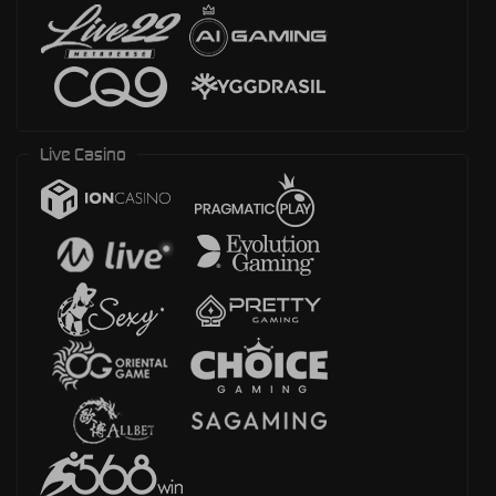
Live Casino