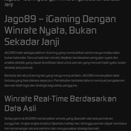
Janji
Jago89 – iGaming Dengan
Winrate Nyata, Bukan
Sekadar Janji
JAGO89 hadir sebagai platform iGaming yang membuktikan performanya melalui data,
bukan kata-kata. Semua hasil dan winrate disajikan berdasarkan pengujian nyata dan
analisis statistik yang dapat diverifikasi. Ideal untuk pemain yang mencari hasil nyata, bukan
sekadar janji promosi.
Berbeda dari situs iGaming lain yang hanya menjual klaim, JAGO89 menampilkan data
terbuka yang bisa diakses siapa pun. Pendekatan berbasis data ini membuat pengalaman
bermain lebih logis dan strategis bagi setiap pengguna.
Winrate Real-Time Berdasarkan
Data Asli
Setiap game di JAGO89 menampilkan winrate yang diperoleh dari sesi permainan
sungguhan. Angka-angka tersebut diperbarui setiap hari, sehingga pemain dapat membaca
tren kemenangan secara real-time dan menyesuaikan strategi bermain.