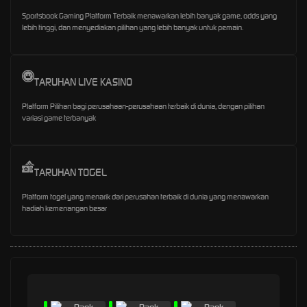
Sportsbook Gaming Platform Terbaik menawarkan lebih banyak game, odds yang
lebih tinggi, dan menyediakan pilihan yang lebih banyak untuk pemain.
TARUHAN LIVE KASINO
Platform Pilihan bagi perusahaan-perusahaan terbaik di dunia, dengan pilihan
variasi game terbanyak
TARUHAN TOGEL
Platform togel yang menarik dari perusahan terbaik di dunia yang menawarkan
hadiah kemenangan besar