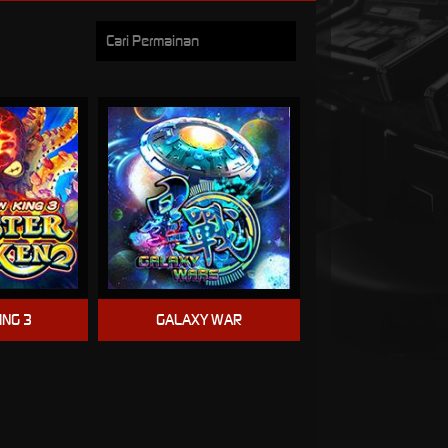
ING 3
GALAXY WAR