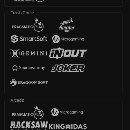
Crash Game
Arcade