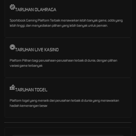
TARUHAN OLAHRAGA
Sportsbook Gaming Platform Terbaik menawarkan lebih banyak game, odds yang
lebih tinggi, dan menyediakan pilihan yang lebih banyak untuk pemain.
TARUHAN LIVE KASINO
Platform Pilihan bagi perusahaan-perusahaan terbaik di dunia, dengan pilihan
variasi game terbanyak
TARUHAN TOGEL
Platform togel yang menarik dari perusahan terbaik di dunia yang menawarkan
hadiah kemenangan besar