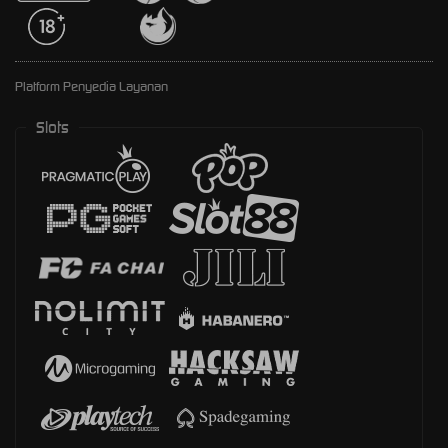
Platform Penyedia Layanan
Slots