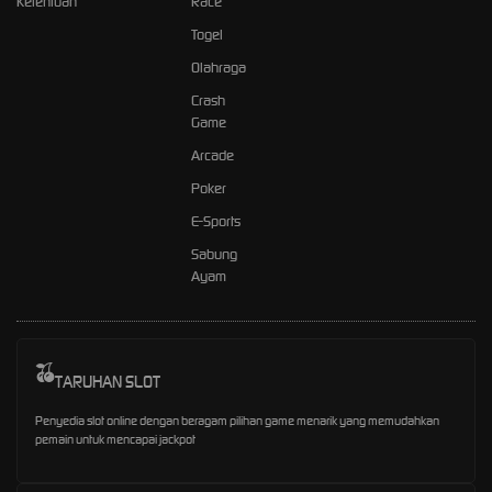
Ketentuan
Race
Togel
Olahraga
Crash
Game
Arcade
Poker
E-Sports
Sabung
Ayam
TARUHAN SLOT
Penyedia slot online dengan beragam pilihan game menarik yang memudahkan
pemain untuk mencapai jackpot