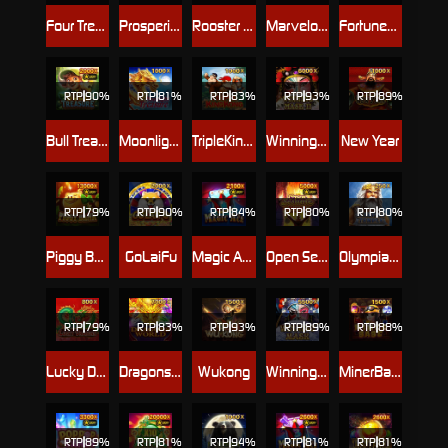
Four Treasures
Prosperity Tiger
Rooster In Love
MarvelousIV
FortuneHorse
RTP
90%
RTP
81%
RTP
83%
RTP
93%
RTP
89%
Bull Treasure
Moonlight Treasure
TripleKingKong
Winning Mask II
New Year
RTP
79%
RTP
90%
RTP
84%
RTP
80%
RTP
80%
Piggy Bank
GoLaiFu
Magic Ace
Open Sesame Mega
Olympian Temple
RTP
79%
RTP
83%
RTP
93%
RTP
89%
RTP
88%
Lucky Dragons
DragonsWorld
Wukong
Winning Mask
MinerBabe
RTP
89%
RTP
81%
RTP
94%
RTP
81%
RTP
81%