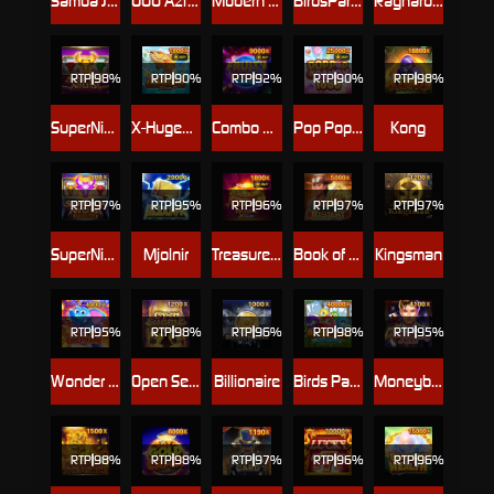
Samba Jewel
UGO Aztec Gold
Modern Gods
BirdsParty
Ragnarok : Thor VS Loki
RTP
98%
RTP
90%
RTP
RTP
RTP
98%
SuperNiubi
X-Huge_Fishin' Fever X-Huge
Combo Fruity Bonanza Combo
Pop Pop Candy 1000
Kong
RTP
97%
RTP
95%
RTP
96%
RTP
97%
RTP
97%
SuperNiubiDeluxe
Mjolnir
TreasureBowl
Book of Mystery
Kingsman
RTP
95%
RTP
98%
RTP
96%
RTP
98%
RTP
Wonder Elephant
Open Sesame
Billionaire
Birds Party Deluxe
Moneybags Man
RTP
RTP
98%
RTP
97%
RTP
96%
RTP
96%