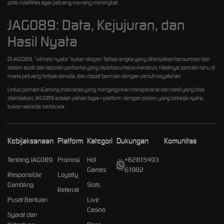
pola volatilitas agar peluang menang meningkat.
JAGO89: Data, Kejujuran, dan
Hasil Nyata
Di JAGO89, “winrate nyata” bukan slogan. Setiap angka yang ditampilkan bersumber dari
sistem audit dan laporan performa yang diperbarui terus-menerus. Hasilnya: pemain tahu di
mana peluang terbaik berada, dan dapat bermain dengan penuh keyakinan.
Untuk pemain iGaming Indonesia yang menginginkan transparansi dan hasil yang bisa
diandalkan, JAGO89 adalah pilihan logis—platform dengan sistem yang bekerja nyata,
bukan sekadar berbicara.
Kebijaksanaan
Platform
Kategori
Dukungan
Komunitas
Tentang JAGO89
Promosi
Hot
+62815493
Games
61982
Responsible
Loyalty
Gambling
Slots
Referral
Pusat Bantuan
Live
Casino
Syarat dan