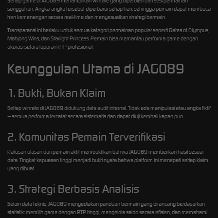
Setiap game di JAGO89 menampilkan winrate yang diperoleh dari sesi permainan
sungguhan. Angka-angka tersebut diperbarui setiap hari, sehingga pemain dapat membaca
tren kemenangan secara real-time dan menyesuaikan strategi bermain.
Transparansi ini berlaku untuk semua kategori permainan populer seperti Gates of Olympus,
Mahjong Wins, dan Starlight Princess. Pemain bisa memantau performa game dengan
akurasi setara laporan RTP profesional.
Keunggulan Utama di JAGO89
1. Bukti, Bukan Klaim
Setiap winrate di JAGO89 didukung data audit internal. Tidak ada manipulasi atau angka fiktif
—semua performa tercatat secara sistematis dan dapat diuji kembali kapan pun.
2. Komunitas Pemain Terverifikasi
Ratusan ulasan dari pemain aktif membuktikan bahwa JAGO89 memberikan hasil sesuai
data. Tingkat kepuasan tinggi menjadi bukti nyata bahwa platform ini menepati setiap klaim
yang dibuat.
3. Strategi Berbasis Analisis
Selain data teknis, JAGO89 menyediakan panduan bermain yang dirancang berdasarkan
statistik: memilih game dengan RTP tinggi, mengelola saldo secara efisien, dan memahami