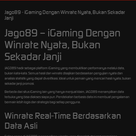
Jago89 - iGaming Dengan Winrate Nyata, Bukan Sekadar
Janji
Jago89 – iGaming Dengan
Winrate Nyata, Bukan
Sekadar Janji
JAGO89 hadir sebagai platform iGaming yang membuktikan performanya melalui data,
bukan kata-kata. Semua hasil dan winrate disajikan berdasarkan pengujian nyata dan
analisis statistik yang dapat diverifikasi. Ideal untuk pemain yang mencari hasil nyata, bukan
sekadar janji promosi.
Berbeda dari situs iGaming lain yang hanya menjual klaim, JAGO89 menampilkan data
terbuka yang bisa diakses siapa pun. Pendekatan berbasis data ini membuat pengalaman
bermain lebih logis dan strategis bagi setiap pengguna.
Winrate Real-Time Berdasarkan
Data Asli