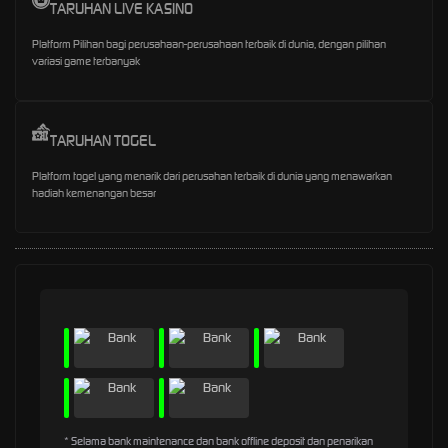
TARUHAN LIVE KASINO
Platform Pilihan bagi perusahaan-perusahaan terbaik di dunia, dengan pilihan
variasi game terbanyak
TARUHAN TOGEL
Platform togel yang menarik dari perusahan terbaik di dunia yang menawarkan
hadiah kemenangan besar
* Selama bank maintenance dan bank offline deposit dan penarikan