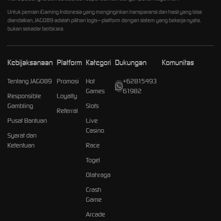
Untuk pemain iGaming Indonesia yang menginginkan transparansi dan hasil yang bisa
diandalkan, JAGO89 adalah pilihan logis—platform dengan sistem yang bekerja nyata,
bukan sekadar berbicara.
Kebijaksanaan
Platform
Kategori
Dukungan
Komunitas
Tentang JAGO89
Promosi
Hot
+62815493
Games
61982
Responsible
Loyalty
Gambling
Slots
Referral
Pusat Bantuan
Live
Casino
Syarat dan
Ketentuan
Race
Togel
Olahraga
Crash
Game
Arcade