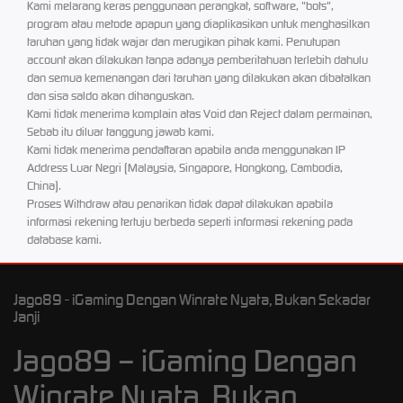
Kami melarang keras penggunaan perangkat, software, "bots",
program atau metode apapun yang diaplikasikan untuk menghasilkan
taruhan yang tidak wajar dan merugikan pihak kami. Penutupan
account akan dilakukan tanpa adanya pemberitahuan terlebih dahulu
dan semua kemenangan dari taruhan yang dilakukan akan dibatalkan
dan sisa saldo akan dihanguskan.
Kami tidak menerima komplain atas Void dan Reject dalam permainan,
Sebab itu diluar tanggung jawab kami.
Kami tidak menerima pendaftaran apabila anda menggunakan IP
Address Luar Negri (Malaysia, Singapore, Hongkong, Cambodia,
China).
Proses Withdraw atau penarikan tidak dapat dilakukan apabila
informasi rekening tertuju berbeda seperti informasi rekening pada
database kami.
Jago89 - iGaming Dengan Winrate Nyata, Bukan Sekadar
Janji
Jago89 – iGaming Dengan
Winrate Nyata, Bukan