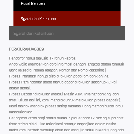
Pusat Bantuan
Syarat dan Ketentuan
Syarat dan Ketentuan
PERATURAN JAGO89
Pendaftar harus berusia 17 tahun keatas.
Anda wajib memberikan data informasi dengan lengkap dalam formulir
yang tersedia( Nomor telepon, Nomor dan Nama Rekening )
Proses Transaksi hanya bisa dilakukan pada jam bank online.
Proses Pemindahan saldo hanya dapat dilakukan sebanyak 2 kali
dalam sehari.
Proses Deposit dilakukan melalui Mesin ATM, Internet banking, dan
sms ( Diluar dari ini, kami menolak untuk melakukan proses deposit ).
Kami berhak menolak proses setiap member yang memanipulasi atau
mencurigakan.
Peringatan keras bagi bonus hunter / player hantu / betting syndicate
tidak terima disini. Jika terindikasi adanya keganjilan dalam betlist
maka kami berhak menutup akun dan menyita seluruh kredit yang ada