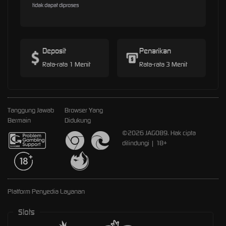
tidak dapat diproses
Deposit
Penarikan
Rata-rata 1 Menit
Rata-rata 3 Menit
Tanggung Jawab
Browser Yang
Bermain
Didukung
©2026 JAGO89. Hak cipta
dilindungi | 18+
Platform Penyedia Layanan
Slots