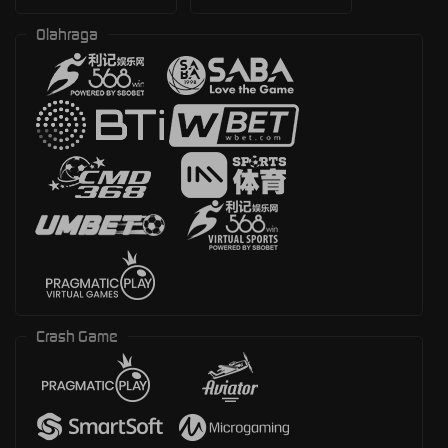
Olahraga
Crash Game