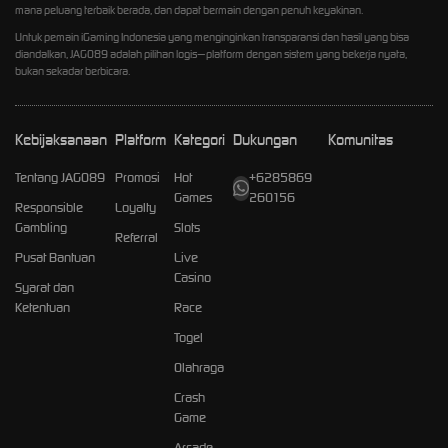
mana peluang terbaik berada, dan dapat bermain dengan penuh keyakinan.
Untuk pemain iGaming Indonesia yang menginginkan transparansi dan hasil yang bisa
diandalkan, JAGO89 adalah pilihan logis—platform dengan sistem yang bekerja nyata,
bukan sekadar berbicara.
Kebijaksanaan
Platform
Kategori
Dukungan
Komunitas
Tentang JAGO89
Promosi
Hot
+6285869
Games
260156
Responsible
Loyalty
Gambling
Slots
Referral
Pusat Bantuan
Live
Casino
Syarat dan
Ketentuan
Race
Togel
Olahraga
Crash
Game
Arcade