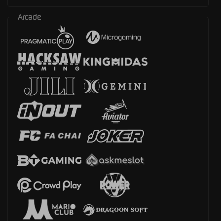
Arcade