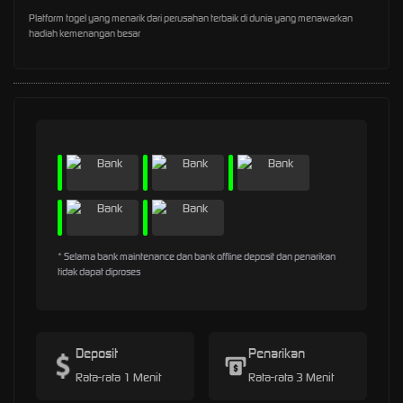
Platform togel yang menarik dari perusahan terbaik di dunia yang menawarkan
hadiah kemenangan besar
* Selama bank maintenance dan bank offline deposit dan penarikan
tidak dapat diproses
Deposit
Penarikan
Rata-rata 1 Menit
Rata-rata 3 Menit