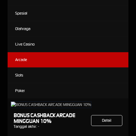
Spesial
Olahraga
Live Casino
Arcade
Slots
Poker
BONUS CASHBACK ARCADE
MINGGUAN 10%
Detail
Tanggal akhir:
-