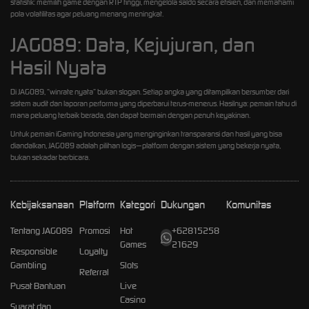
statistik: memilih game dengan RTP tinggi, mengelola saldo secara efisien, dan memahami
pola volatilitas agar peluang menang meningkat.
JAGO89: Data, Kejujuran, dan
Hasil Nyata
Di JAGO89, “winrate nyata” bukan slogan. Setiap angka yang ditampilkan bersumber dari
sistem audit dan laporan performa yang diperbarui terus-menerus. Hasilnya: pemain tahu di
mana peluang terbaik berada, dan dapat bermain dengan penuh keyakinan.
Untuk pemain iGaming Indonesia yang menginginkan transparansi dan hasil yang bisa
diandalkan, JAGO89 adalah pilihan logis—platform dengan sistem yang bekerja nyata,
bukan sekadar berbicara.
Kebijaksanaan
Platform
Kategori
Dukungan
Komunitas
Tentang JAGO89
Promosi
Hot
+62815258
Games
21629
Responsible
Loyalty
Gambling
Slots
Referral
Pusat Bantuan
Live
Casino
Syarat dan