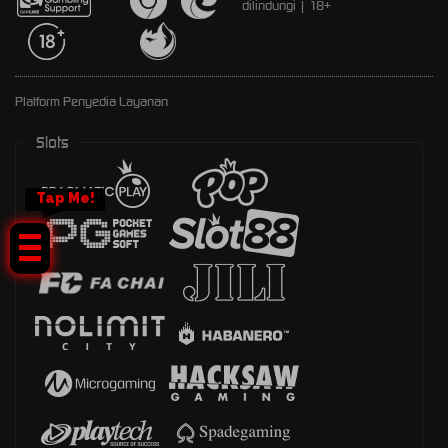
dilindungi | 18+
Platform Penyedia Layanan
Slots
Tap Me!