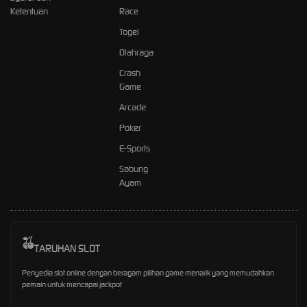
Ketentuan
Race
Togel
Olahraga
Crash
Game
Arcade
Poker
E-Sports
Sabung
Ayam
TARUHAN SLOT
Penyedia slot online dengan beragam pilihan game menarik yang memudahkan
pemain untuk mencapai jackpot