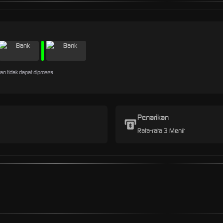
an tidak dapat diproses
Penarikan
Rata-rata 3 Menit