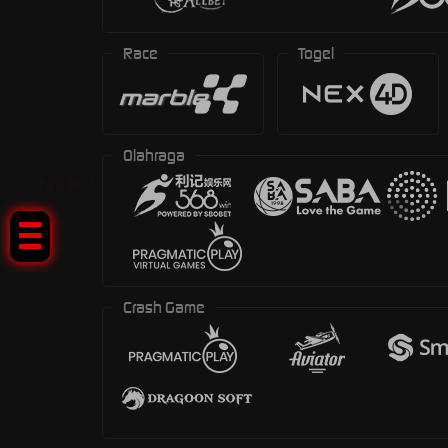
Race
Togel
Olahraga
Tap Me!
Crash Game