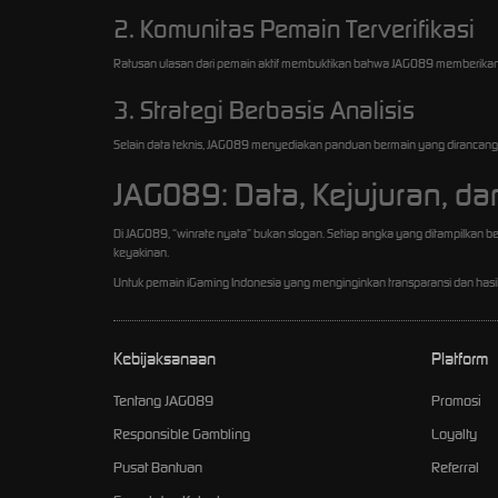
2. Komunitas Pemain Terverifikasi
Ratusan ulasan dari pemain aktif membuktikan bahwa JAGO89 memberikan has
3. Strategi Berbasis Analisis
Selain data teknis, JAGO89 menyediakan panduan bermain yang dirancang b
JAGO89: Data, Kejujuran, da
Di JAGO89, “winrate nyata” bukan slogan. Setiap angka yang ditampilkan b
keyakinan.
Untuk pemain iGaming Indonesia yang menginginkan transparansi dan hasil 
Kebijaksanaan
Platform
Tentang JAGO89
Promosi
Responsible Gambling
Loyalty
Pusat Bantuan
Referral