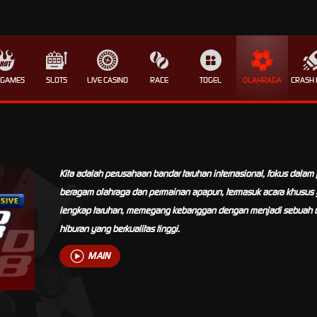
 GAMES
SLOTS
LIVE CASINO
RACE
TOGEL
OLAHRAGA
CRASH
Kita adalah perusahaan bandar taruhan internasional, fokus dalam
beragam olahraga dan permainan apapun, termasuk acara khusus y
lengkap taruhan, memegang kebanggan dengan menjadi sebuah 
hiburan yang berkualitas tinggi.
MAIN