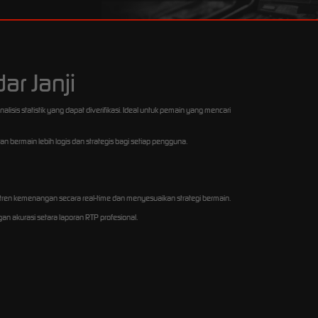
r Janji
sis statistik yang dapat diverifikasi. Ideal untuk pemain yang mencari
 bermain lebih logis dan strategis bagi setiap pengguna.
tren kemenangan secara real-time dan menyesuaikan strategi bermain.
an akurasi setara laporan RTP profesional.