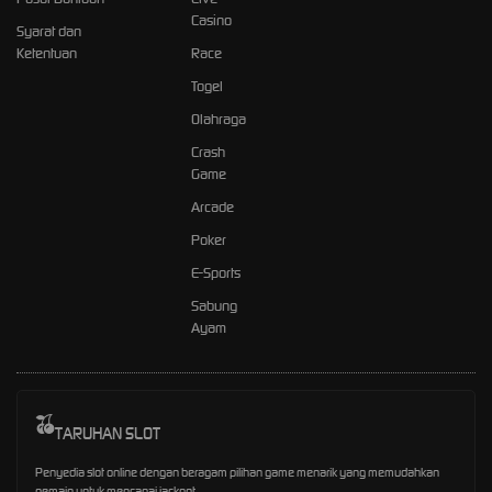
Casino
Syarat dan
Ketentuan
Race
Togel
Olahraga
Crash
Game
Arcade
Poker
E-Sports
Sabung
Ayam
TARUHAN SLOT
Penyedia slot online dengan beragam pilihan game menarik yang memudahkan
pemain untuk mencapai jackpot