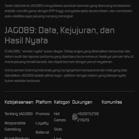
Selain data teknis, JAGO89 menyediakan panduan bermain yang dirancang berdasarkan
statistik: memilih game dengan RTP tinggi, mengelola saldo secara efisien, dan memahami
pola volatilitas agar peluang menang meningkat.
JAGO89: Data, Kejujuran, dan
Hasil Nyata
Di JAGO89, “winrate nyata” bukan slogan. Setiap angka yang ditampilkan bersumber dari
sistem audit dan laporan performa yang diperbarui terus-menerus. Hasilnya: pemain tahu di
mana peluang terbaik berada, dan dapat bermain dengan penuh keyakinan.
Untuk pemain iGaming Indonesia yang menginginkan transparansi dan hasil yang bisa
diandalkan, JAGO89 adalah pilihan logis—platform dengan sistem yang bekerja nyata,
bukan sekadar berbicara.
Kebijaksanaan
Platform
Kategori
Dukungan
Komunitas
Tentang JAGO89
Promosi
Hot
+62815258
Games
21629
Responsible
Loyalty
Gambling
Slots
Referral
Pusat Bantuan
Live