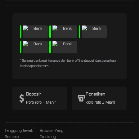
* Selama bank maintenance dan bank offline deposit dan penarikan
tidak dapat diproses
Deposit
Penarikan
Rata-rata 1 Menit
Rata-rata 3 Menit
Tanggung Jawab
Browser Yang
Bermain
Didukung