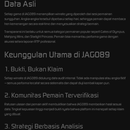
Data Asli
Setiap game di JAGO89 menampilkan winrate yang diperoleh dari sesi permainan
sungguhan. Angka-angka tersebut diperbarui setiap hari, sehingga pemain dapat membaca
tren kemenangan secara real-time dan menyesuaikan strategi bermain.
Transparansi ini berlaku untuk semua kategori permainan populer seperti Gates of Olympus,
Mahjong Wins, dan Starlight Princess. Pemain bisa memantau performa game dengan
akurasi setara laporan RTP profesional.
Keunggulan Utama di JAGO89
1. Bukti, Bukan Klaim
Setiap winrate di JAGO89 didukung data audit internal. Tidak ada manipulasi atau angka fiktif
—semua performa tercatat secara sistematis dan dapat diuji kembali kapan pun.
2. Komunitas Pemain Terverifikasi
Ratusan ulasan dari pemain aktif membuktikan bahwa JAGO89 memberikan hasil sesuai
data. Tingkat kepuasan tinggi menjadi bukti nyata bahwa platform ini menepati setiap klaim
yang dibuat.
3. Strategi Berbasis Analisis